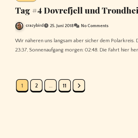
Tag #4 Dovrefjell und Trondhe
crazybird
25. Juni 2018
No Comments
Wir näheren uns langsam aber sicher dem Polarkreis. Diese Zeilen schreibe ich aus Steinkjer. Sonnenuntergang:
23:37, Sonnenaufgang morgen: 02:48. Die Fahrt hier her
Seitennummerierung
1
2
…
11
der
Beiträge