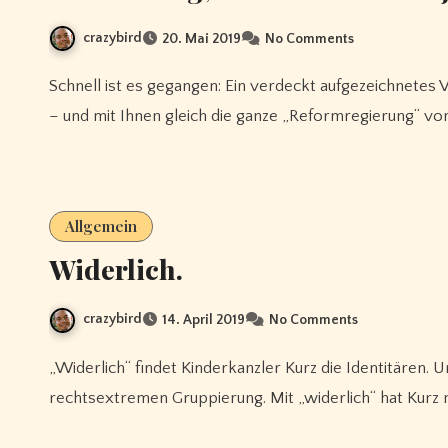
crazybird
20. Mai 2019
No Comments
Schnell ist es gegangen: Ein verdeckt aufgezeichnetes Video hat HC Strache und Johann Gudenus zu Fall gebracht
– und mit Ihnen gleich die ganze „Reformregierung“ vo
Allgemein
Widerlich.
crazybird
14. April 2019
No Comments
„Widerlich“ findet Kinderkanzler Kurz die Identitären. Und forderte von der FPÖ eine Distanzierung von der
rechtsextremen Gruppierung. Mit „widerlich“ hat Kurz n