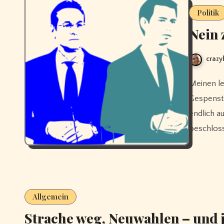
Politik
Nein 
crazy
Meinen letzten Post habe ich vor 5 Jahren mit den Worten „Das
Gespenst 
endlich a
beschlos
Allgemein
Strache weg, Neuwahlen – und j