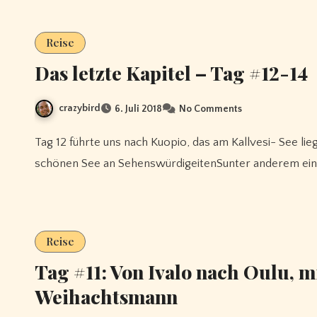
Reise
Das letzte Kapitel – Tag #12-14
crazybird
6. Juli 2018
No Comments
Tag 12 führte uns nach Kuopio, das am Kallvesi- See liegt, dem zehntgrösste See des Landes, der neben dem
schönen See an SehenswürdigeitenSunter anderem eine
Reise
Tag #11: Von Ivalo nach Oulu, m
Weihachtsmann