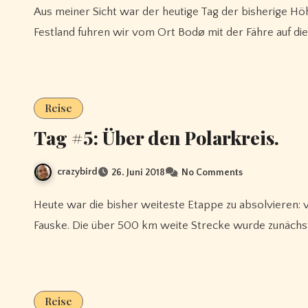
Aus meiner Sicht war der heutige Tag der bisherige Höhepunkt der Reise, und das trotz schlechten Wetters. Vom
Festland fuhren wir vom Ort Bodø mit der Fähre auf di
Reise
Tag #5: Über den Polarkreis.
crazybird
26. Juni 2018
No Comments
Heute war die bisher weiteste Etappe zu absolvieren: von unserem Übernachtungsort Steinkjer ging es bis nach
Fauske. Die über 500 km weite Strecke wurde zunäch
Reise