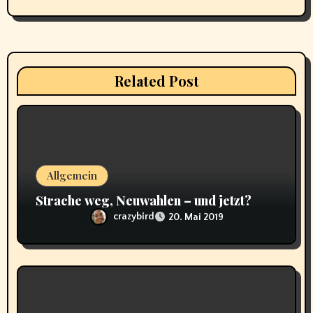
s
n
a
Related Post
v
i
g
a
Allgemein
Strache weg, Neuwahlen – und jetzt?
t
crazybird
20. Mai 2019
i
o
n