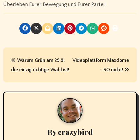
Überleben Eurer Bewegung und Eurer Partei!
B
Warum Grün am 29.9.
Videoplattform Maxdome
e
die einzig richtige Wahl ist!
– SO nicht!
i
t
r
a
g
By
crazybird