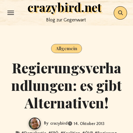
crazybird.net
Skip
to
Blog zur Gegenwart
content
Allgemein
Regierungsverha
ndlungen: es gibt
Alternativen!
By
crazybird
14. Oktober 2013