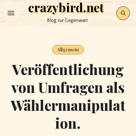
crazybird.net
Skip
to
Blog zur Gegenwart
content
Allgemein
Veröffentlichung
von Umfragen als
Wählermanipulat
ion.