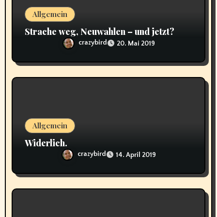
t
Allgemein
i
Strache weg, Neuwahlen – und jetzt?
o
crazybird
20. Mai 2019
n
Allgemein
Widerlich.
crazybird
14. April 2019