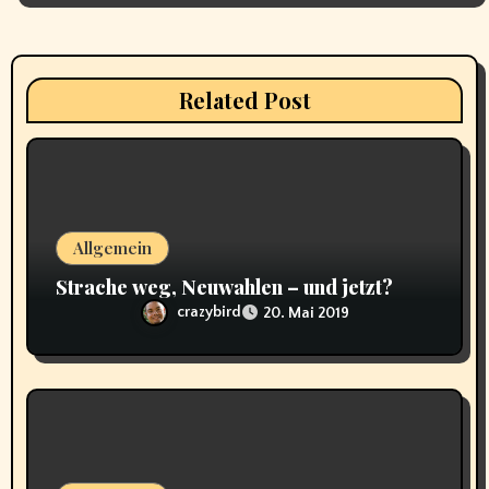
n
a
Related Post
v
i
g
a
Allgemein
Strache weg, Neuwahlen – und jetzt?
t
crazybird
20. Mai 2019
i
o
n