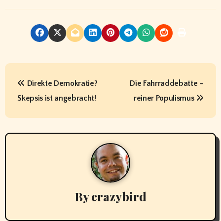
B
Direkte Demokratie?
Die Fahrraddebatte –
e
Skepsis ist angebracht!
reiner Populismus
i
t
r
a
g
By
crazybird
s