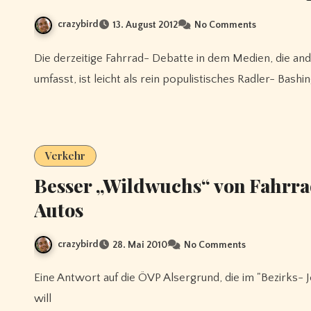
crazybird
13. August 2012
No Comments
Die derzeitige Fahrrad- Debatte in dem Medien, die anderen die Themen "Fahrradkennzeichen" und "Strafen"
umfasst, ist leicht als rein populistisches Radler- Bashi
Verkehr
Besser „Wildwuchs“ von Fahrra
Autos
crazybird
28. Mai 2010
No Comments
Eine Antwort auf die ÖVP Alsergrund, die im "Bezirks- Journal" den "Wildwuchs von Fahrradständern" stoppen
will